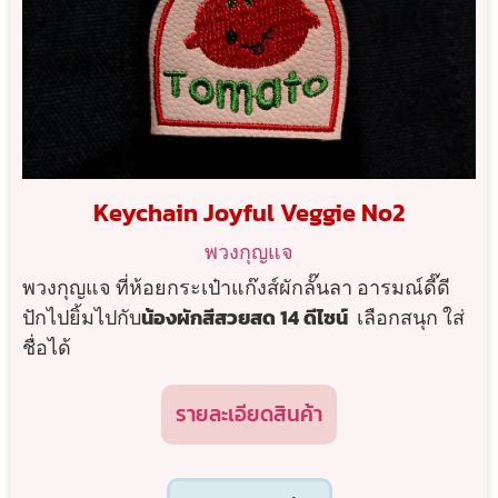
Keychain Joyful Veggie No2
พวงกุญแจ
พวงกุญแจ ที่ห้อยกระเป๋าแก๊งส์ผักลั๊นลา อารมณ์ดี๊ดี
ปักไปยิ้มไปกับ
น้องผักสีสวยสด 14 ดีไซน์
เลือกสนุก ใส่
ชื่อได้
รายละเอียดสินค้า