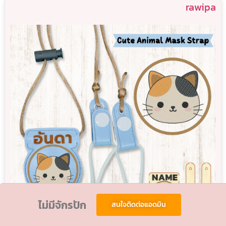
rawipa
ไม่มีจักรปัก
สนใจติดต่อแอดมิน