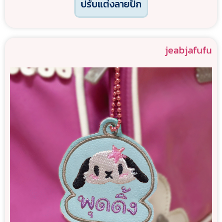
ปรับแต่งลายปัก
jeabjafufu